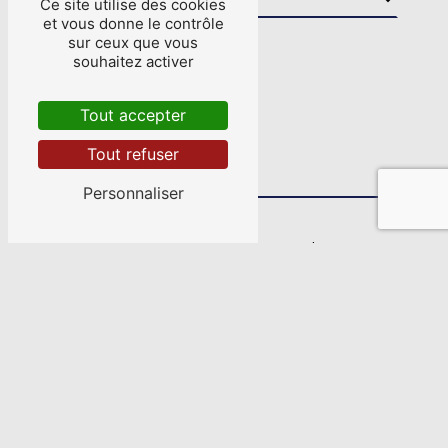
Ce site utilise des cookies
et vous donne le contrôle
sur ceux que vous
souhaitez activer
Tout accepter
Tout refuser
Personnaliser
En cochant cette case, j'accepte les
conditions particulières ci-dessous **
Envoyer
** Les données personnelles communiquées sont
nécessaires aux fins de vous contacter et sont
enregistrées dans un fichier informatisé. Elles sont
destinées à BREIZH-ELEC-INDUSTRIES et ses sous-