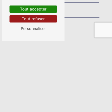
Tout accepter
Tout refuser
Combien font un plus un
Personnaliser
En cochant cette case, j'accepte les
conditions particulières ci-dessous **