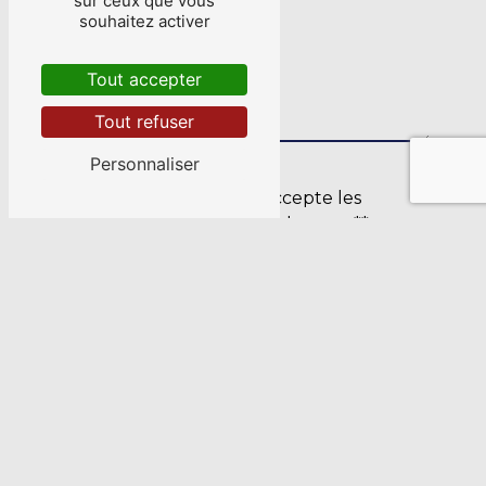
sur ceux que vous
souhaitez activer
Tout accepter
Tout refuser
Personnaliser
En cochant cette case, j'accepte les
conditions particulières ci-dessous **
Envoyer
** Les données personnelles communiquées sont
nécessaires aux fins de vous contacter et sont
enregistrées dans un fichier informatisé. Elles sont
destinées à BREIZH-ELEC-INDUSTRIES et ses sous-
traitants dans le seul but de répondre à votre message. Les
données collectées seront communiquées aux seuls
destinataires suivants: BREIZH-ELEC-INDUSTRIES 13 Rue
Théodore Botrel 56127 Mauron b-e-i@orange.fr. Vous
disposez de droits d’accès, de rectification, d’effacement,