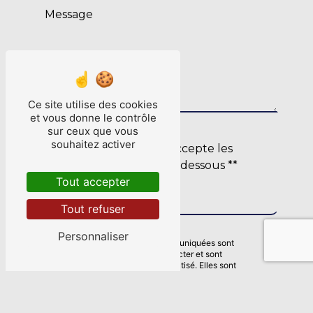
Ce site utilise des cookies
et vous donne le contrôle
sur ceux que vous
souhaitez activer
En cochant cette case, j'accepte les
conditions particulières ci-dessous **
Tout accepter
Envoyer
Tout refuser
Personnaliser
** Les données personnelles communiquées sont
nécessaires aux fins de vous contacter et sont
enregistrées dans un fichier informatisé. Elles sont
destinées à BREIZH-ELEC-INDUSTRIES et ses sous-
traitants dans le seul but de répondre à votre message. Les
données collectées seront communiquées aux seuls
destinataires suivants: BREIZH-ELEC-INDUSTRIES 13 Rue