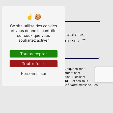
Ce site utilise des cookies
et vous donne le contrôle
En cochant cette case, j'accepte les
sur ceux que vous
souhaitez activer
conditions particulières ci-dessous **
Envoyer
Tout accepter
Tout refuser
** Les données personnelles communiquées sont
nécessaires aux fins de vous contacter et sont
Personnaliser
enregistrées dans un fichier informatisé. Elles sont
destinées à BREIZH-ELEC-INDUSTRIES et ses sous-
traitants dans le seul but de répondre à votre message. Les
données collectées seront communiquées aux seuls
destinataires suivants: BREIZH-ELEC-INDUSTRIES 13 Rue
Théodore Botrel 56127 Mauron b-e-i@orange.fr. Vous
disposez de droits d’accès, de rectification, d’effacement,
de portabilité, de limitation, d’opposition, de retrait de votre
consentement à tout moment et du droit d’introduire une