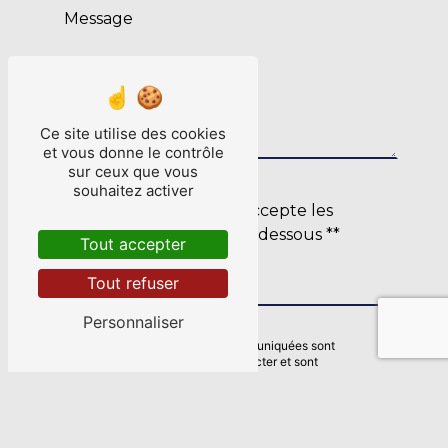
Ce site utilise des cookies
et vous donne le contrôle
sur ceux que vous
souhaitez activer
En cochant cette case, j'accepte les
conditions particulières ci-dessous **
Tout accepter
Envoyer
Tout refuser
Personnaliser
** Les données personnelles communiquées sont
nécessaires aux fins de vous contacter et sont
enregistrées dans un fichier informatisé. Elles sont
destinées à BREIZH-ELEC-INDUSTRIES et ses sous-
traitants dans le seul but de répondre à votre message. Les
données collectées seront communiquées aux seuls
destinataires suivants: BREIZH-ELEC-INDUSTRIES 13 Rue