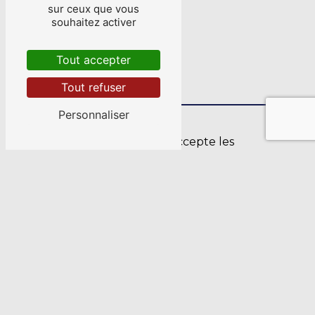
sur ceux que vous
souhaitez activer
Tout accepter
Tout refuser
Personnaliser
En cochant cette case, j'accepte les
conditions particulières ci-dessous **
Envoyer
** Les données personnelles communiquées sont
nécessaires aux fins de vous contacter et sont
enregistrées dans un fichier informatisé. Elles sont
destinées à BREIZH-ELEC-INDUSTRIES et ses sous-
traitants dans le seul but de répondre à votre message. Les
données collectées seront communiquées aux seuls
destinataires suivants: BREIZH-ELEC-INDUSTRIES 13 Rue